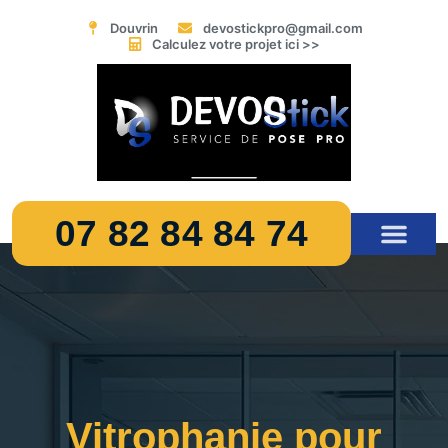
Douvrin
devostickpro@gmail.com
Calculez votre projet ici >>
07 82 84 84 74
CALCULEZ VOTRE PROJ
Vitrophanie pour